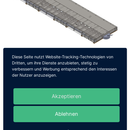
Diese Seite nutzt Website-Tracking-Technologien von
Für unsere Kunden haben wir beispielsweise diese
Dritten, um ihre Dienste anzubieten, stetig zu
Lösungen entwickelt:
verbessern und Werbung entsprechend den Interessen
der Nutzer anzuzeigen.
mele Aero Transport Gestelle
Akzeptieren
Ablehnen