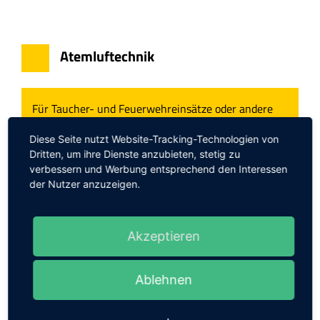
Atemluftechnik
Für Taucher- und Feuerwehreinsätze oder andere
Bereiche mit Atemluftversorgung sind qualitativ
Diese Seite nutzt Website-Tracking-Technologien von
hochwertige Atemluftkompressoren unabdingbar.
Dritten, um ihre Dienste anzubieten, stetig zu
Sie stellen die Verfügbarkeit sauberer Atemluft
verbessern und Werbung entsprechend den Interessen
der Nutzer anzuzeigen.
sicher. Die konsequente Einhaltung internationaler
Atemluftnormen (z.B. DIN EN 12021) durch unsere
Atemluftkompressoren wird mit einer Zertifizierung
Akzeptieren
nachgewiesen.
Ablehnen