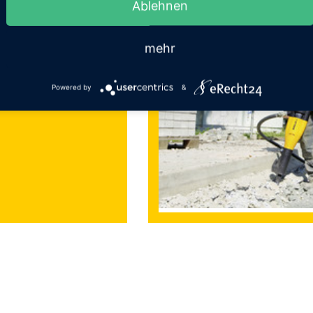
Ablehnen
riebene Bohrhammer
Gestänge.
mehr
Powered by
&