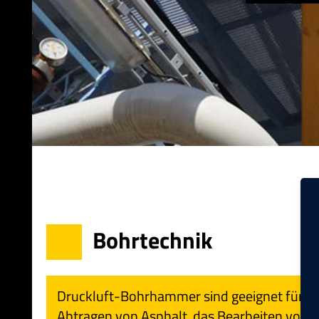
Bohrtechnik
Druckluft-Bohrhammer sind geeignet für d
Abtragen von Asphalt, das Bearbeiten von 