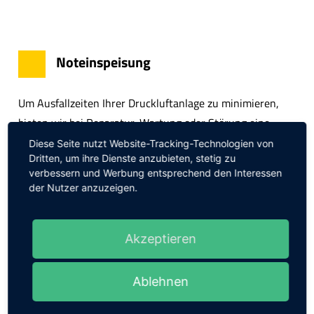
Noteinspeisung
Um Ausfallzeiten Ihrer Druckluftanlage zu minimieren,
bieten wir bei Reparatur, Wartung oder Störung eine
Druckluft-Noteinspeisung an.
Diese Seite nutzt Website-Tracking-Technologien von
Dritten, um ihre Dienste anzubieten, stetig zu
verbessern und Werbung entsprechend den Interessen
Speziell für den medizinischen Bereich ausgelegte
der Nutzer anzuzeigen.
Systeme gewährleisten eine Noteinspeisung mit
höchstmöglicher Druckluftqualität. Nur diese garantieren
Akzeptieren
den hygienisch einwandfreien und anwendungsgerechten
Einsatz neuester Behandlungsmethoden und
fortschrittlicher Materialien.
Ablehnen